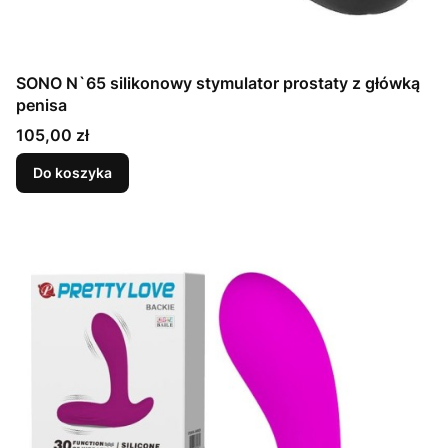
SONO N`65 silikonowy stymulator prostaty z główką
penisa
Cena
105,00 zł
Do koszyka