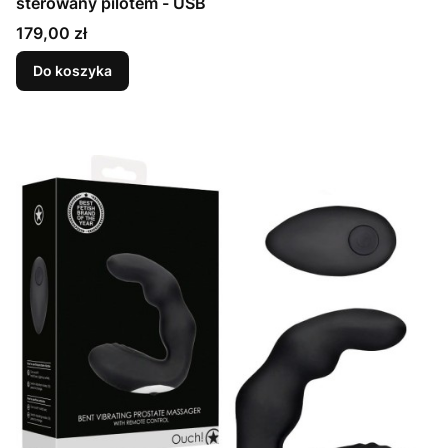
sterowany pilotem - USB
Cena
179,00 zł
Do koszyka