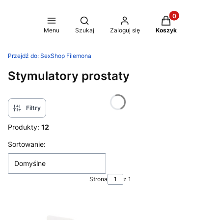
Produkty w koszy
Otwórz wyszukiwarkę
Menu
Szukaj
Zaloguj się
Koszyk
Przejdź do:
SexShop Filemona
Stymulatory prostaty
Filtry
Produkty:
12
Lista produktów
Sortowanie:
Domyślne
Strona
z 1