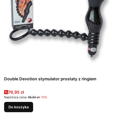
Double Devotion stymulator prostaty z ringiem
Cena promocyjna
76,95 zł
Najniższa cena:
85,50 zł
-10%
Do koszyka