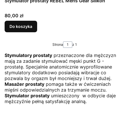
Stymulator prostaty REBEL Mens Gear Silikon
Cena
80,00 zł
Do koszyka
Strona
z 1
Stymulatory prostaty
przeznaczone dla mężczyzn
mają za zadanie stymulować męski punkt G -
prostatę. Specjalnie anatomicznie wyprofilowane
stymulatory dodatkowo posiadają wibracje co
pozwala by orgazm był mocniejszy i trwał dużej.
Masażer prostaty
pomaga także w ćwiczeniach
mięśni odpowiedzialnych za trzymanie moczu.
Stymulator prostaty
umieszczony w odbycie daje
mężczyźnie pełną satysfakcję analną.