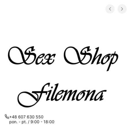
+48 607 630 550
pon. - pt. / 9:00 - 18:00