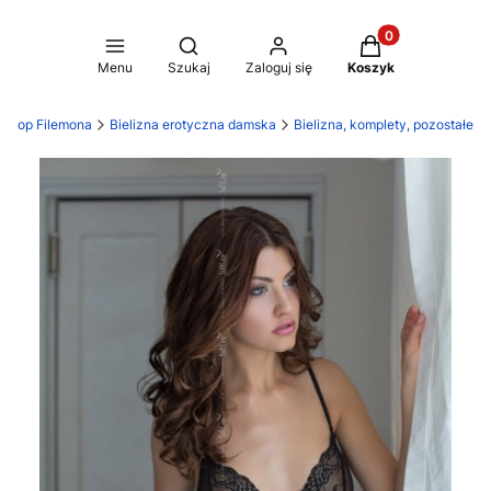
Produkty w koszy
Otwórz wyszukiwarkę
Menu
Szukaj
Zaloguj się
Koszyk
Shop Filemona
Bielizna erotyczna damska
Bielizna, komplety, pozostałe