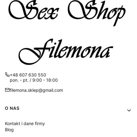
+48 607 630 550
pon. - pt. / 9:00 - 18:00
filemona.sklep@gmail.com
Linki w stopce
O NAS
Kontakt i dane firmy
Blog