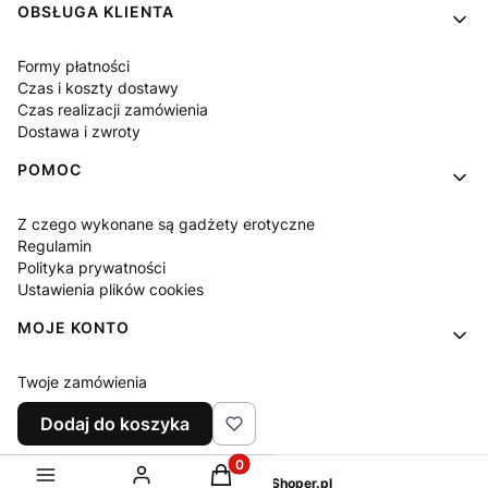
OBSŁUGA KLIENTA
Formy płatności
Czas i koszty dostawy
Czas realizacji zamówienia
Dostawa i zwroty
POMOC
Z czego wykonane są gadżety erotyczne
Regulamin
Polityka prywatności
Ustawienia plików cookies
MOJE KONTO
Twoje zamówienia
Ustawienia konta
Dodaj do koszyka
Ulubione
Produkty w koszyku: 0. Zobacz sz
Sklep internetowy
Shoper.pl