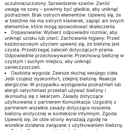
uczulona/uczulony. Sprawdzenie szwów: Zwróć
uwagę na szwy – powinny być gładkie, aby uniknąć
podrażnień. Brak ostrych elementów: Upewnij się, że
w bieliźnie nie ma ostrych klamerek, zapięć ani innych
elementów, które mogą spowodować skaleczenia
Dopasowanie: Wybierz odpowiedni rozmiar, aby
uniknąć ucisku lub otarć. Zachowanie higieny: Przed
każdorazowym użyciem upewnij się, że bielizna jest
czysta. Przestrzegaj zaleceń dotyczących prania.
Odpowiednie przechowywanie: Przechowuj bieliznę w
czystym i suchym miejscu, aby uniknąć
zanieczyszczeń.
Osobista wygoda: Zawsze słuchaj swojego ciała.
Jeśli czujesz dyskomfort, zdejmij bieliznę. Reakcje
alergiczne: W przypadku wystąpienia podrażnień lub
alergii natychmiast przestań używać bielizny i
skonsultuj się z lekarzem. Zasady dotyczące
użytkowania z partnerem Komunikacja: Uzgodnij z
partnerem wszelkie zasady dotyczące noszenia
bielizny erotycznej w kontekście intymnym. Zgoda:
Upewnij się, że obie strony wyrażają zgodę na
wszelkie działania związane z użytkowaniem bielizny.