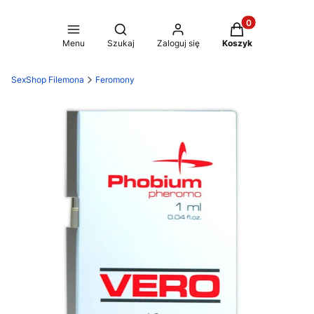
Produkty w koszy
Otwórz wyszukiwarkę
Menu
Szukaj
Zaloguj się
Koszyk
SexShop Filemona
Feromony