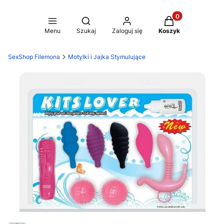
Produkty w koszy
Otwórz wyszukiwarkę
Menu
Szukaj
Zaloguj się
Koszyk
SexShop Filemona
Motylki i Jajka Stymulujące