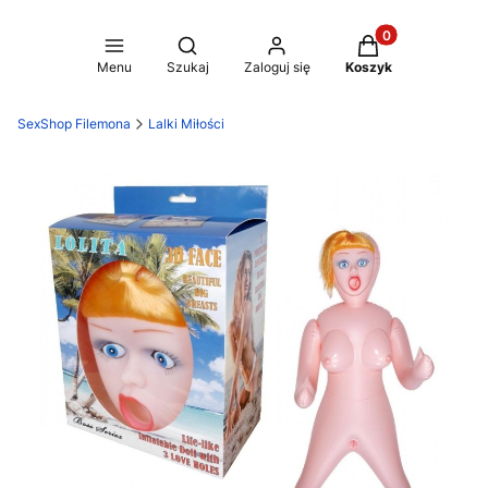
Produkty w koszy
Otwórz wyszukiwarkę
Menu
Szukaj
Zaloguj się
Koszyk
SexShop Filemona
Lalki Miłości