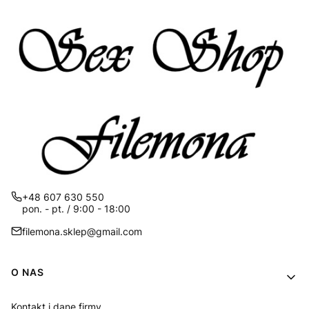
+48 607 630 550
pon. - pt. / 9:00 - 18:00
filemona.sklep@gmail.com
Linki w stopce
O NAS
Kontakt i dane firmy