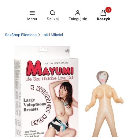
Produkty w koszy
Otwórz wyszukiwarkę
Menu
Szukaj
Zaloguj się
Koszyk
SexShop Filemona
Lalki Miłości