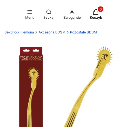
Produkty w koszy
Otwórz wyszukiwarkę
Menu
Szukaj
Zaloguj się
Koszyk
SexShop Filemona
Akcesoria BDSM
Pozostałe BDSM